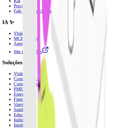
Kia
Preços
Fale com especialista
IA ✨
Visão Geral
MCP Servers
Agent Skills
Site para LLMs
Soluções
Visão Geral
Contas a Receber
Contas a Pagar
PMEs
Enterprise
Fintechs
Varejo
Saúde
Educação
Indústria
Imobiliário