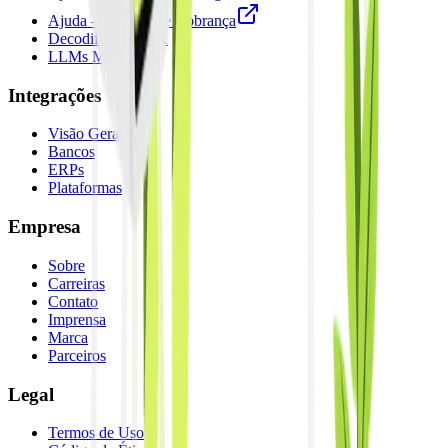
Ajuda — Régua de Cobrança
Decodificador PIX
LLMs Meta Tags
Integrações
Visão Geral
Bancos
ERPs
Plataformas
Empresa
Sobre
Carreiras
Contato
Imprensa
Marca
Parceiros
Legal
Termos de Uso