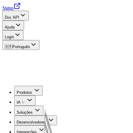
Status
Doc API
Ajuda
Login
🇧🇷
Português
Produtos
IA ✨
Soluções
Desenvolvedores
Integrações