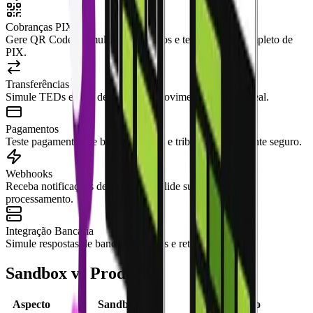
Cobranças PIX
Gere QR Codes, simule recebimentos e teste o fluxo completo de
PIX.
Transferências
Simule TEDs e PIX de saída sem movimentar dinheiro real.
Pagamentos
Teste pagamentos de boletos, contas e tributos em ambiente seguro.
Webhooks
Receba notificações de eventos e valide sua lógica de
processamento.
Integração Bancária
Simule respostas de bancos, registros e retornos CNAB.
Sandbox vs Produção
Aspecto
Sandbox
Produção