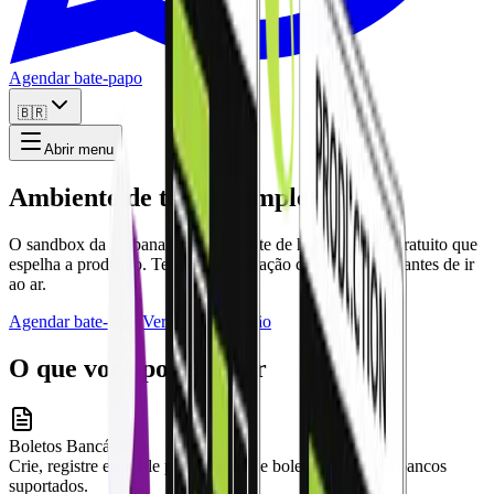
Agendar bate-papo
🇧🇷
Abrir menu
Ambiente de testes completo
O sandbox da Kobana é um ambiente de homologação gratuito que
espelha a produção. Teste sua integração com segurança antes de ir
ao ar.
Agendar bate-papo
Ver documentação
O que você pode testar
Boletos Bancários
Crie, registre e simule pagamentos de boletos. Todos os bancos
suportados.