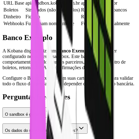
URL Base
api-sandbox.kobana.com.br
api.kobana.com.br
Boletos
Simulados (não registrados)
Registrados nos bancos
Dinheiro
Fictício
Real
Webhooks
Funcionam normalmente
Funcionam normalmente
Banco Exemplo
A Kobana disponibiliza um
Banco Exemplo
que pode ser
configurado no ambiente sandbox. Este banco simula o
comportamento real dos bancos parceiros, incluindo registro de
boletos, retornos CNAB e confirmações de pagamento.
Configure o Banco Exemplo em suas carteiras de teste para validar
todo o fluxo de integração sem depender de homologação bancária.
Perguntas frequentes
O sandbox é gratuito?
Os dados do sandbox são persistentes?