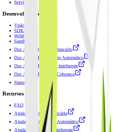
Serviços
Desenvolvedores
Visão Geral
SDKs
Webhooks
Sandbox
Doc API — Gateway Bancário
Doc API — Faturamento Automático
Doc API — Financeiro Inteligente
Doc API — Régua de Cobrança
Status
Recursos
FAQ
Ajuda — Gateway Bancário
Ajuda — Faturamento Automático
Ajuda — Financeiro Inteligente