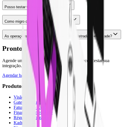
Posso testar webhooks no sandbox?
Como migro do sandbox para produção?
As operações bancárias do sandbox são registradas de verdade?
Pronto para começar?
Agende um bate-papo com nosso time e comece a testar sua
integração.
Agendar bate-papo
Ver documentação
Produtos
Visão Geral
Gateway Bancário
Faturamento Automático
Financeiro Inteligente
Régua de Cobrança
Kadu