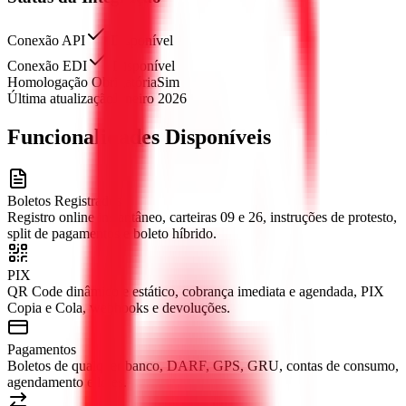
Conexão API
Disponível
Conexão EDI
Disponível
Homologação Obrigatória
Sim
Última atualização
Janeiro 2026
Funcionalidades Disponíveis
Boletos Registrados
Registro online instantâneo, carteiras 09 e 26, instruções de protesto,
split de pagamentos e boleto híbrido.
PIX
QR Code dinâmico e estático, cobrança imediata e agendada, PIX
Copia e Cola, webhooks e devoluções.
Pagamentos
Boletos de qualquer banco, DARF, GPS, GRU, contas de consumo,
agendamento e lotes.