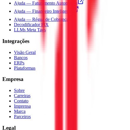
Ajuda — Faturamento Automático
Ajuda — Financeiro Inteligente
Ajuda — Régua de Cobrança
Decodificador PIX
LLMs Meta Tags
Integrações
Visão Geral
Bancos
ERPs
Plataformas
Empresa
Sobre
Carreiras
Contato
Imprensa
Marca
Parceiros
Legal