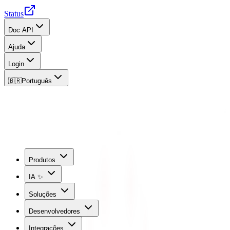
Status
Doc API
Ajuda
Login
🇧🇷
Português
Produtos
IA ✨
Soluções
Desenvolvedores
Integrações