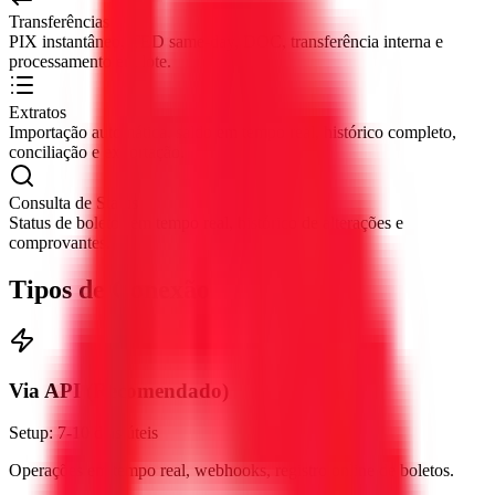
Transferências
PIX instantâneo, TED same-day, DOC, transferência interna e
processamento em lote.
Extratos
Importação automática, saldo em tempo real, histórico completo,
conciliação e exportação.
Consulta de Status
Status de boletos em tempo real, histórico de alterações e
comprovantes.
Tipos de Conexão
Via API (Recomendado)
Setup: 7-10 dias úteis
Operações em tempo real, webhooks, registro online de boletos.