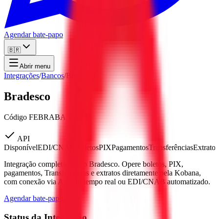
Agendar bate-papo
🇧🇷
Abrir menu
Integrações
/
Bancos
/
Bradesco
Bradesco
Código FEBRABAN: 237
API
Disponível
EDI/CNAB
Boletos
PIX
Pagamentos
Transferências
Extratos
Integração completa com o Bradesco. Opere boletos, PIX,
pagamentos, Transferências e extratos diretamente pela Kobana,
com conexão via API em tempo real ou EDI/CNAB automatizado.
Agendar bate-papo
Status da Integração