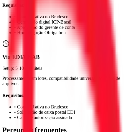
Requisitos:
• Conta PJ ativa no Bradesco
• Certificado digital ICP-Brasil
• Aprovação do gerente de conta
• Homologação Obrigatória
Via EDI/CNAB
Setup: 5-10 dias úteis
Processamento em lotes, compatibilidade universal, histórico de
arquivos.
Requisitos:
• Conta PJ ativa no Bradesco
• Solicitação de caixa postal EDI
• Carta de autorização assinada
Perguntas frequentes