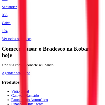
Santander
033
Caixa
104
Ver todos os bancos
Comece a usar o Bradesco na Kobana
hoje
Crie sua conta e conecte seu banco.
Agendar bate-papo
Produtos
Visão Geral
Gateway Bancário
Faturamento Automático
Financeiro Inteligente