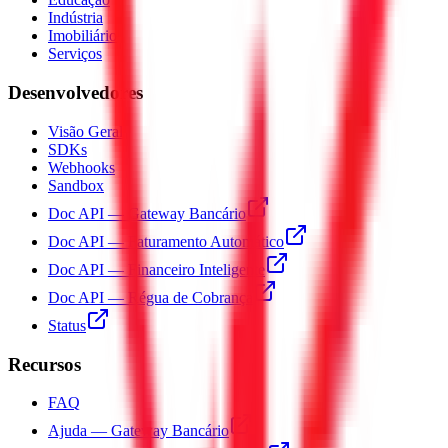
Indústria
Imobiliário
Serviços
Desenvolvedores
Visão Geral
SDKs
Webhooks
Sandbox
Doc API — Gateway Bancário
Doc API — Faturamento Automático
Doc API — Financeiro Inteligente
Doc API — Régua de Cobrança
Status
Recursos
FAQ
Ajuda — Gateway Bancário