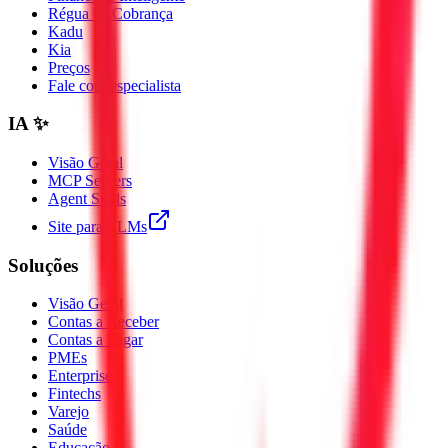
Régua de Cobrança
Kadu
Kia
Preços
Fale com especialista
IA ✨
Visão Geral
MCP Servers
Agent Skills
Site para LLMs
Soluções
Visão Geral
Contas a Receber
Contas a Pagar
PMEs
Enterprise
Fintechs
Varejo
Saúde
Educação