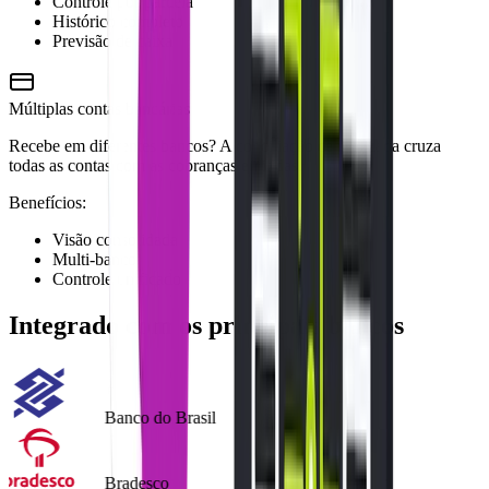
Controle por parcela
Histórico completo
Previsão de caixa
Múltiplas contas bancárias
Recebe em diferentes bancos? A conciliação centralizada cruza
todas as contas com as cobranças emitidas.
Benefícios:
Visão consolidada
Multi-banco
Controle unificado
Integrado com os principais bancos
Banco do Brasil
Bradesco