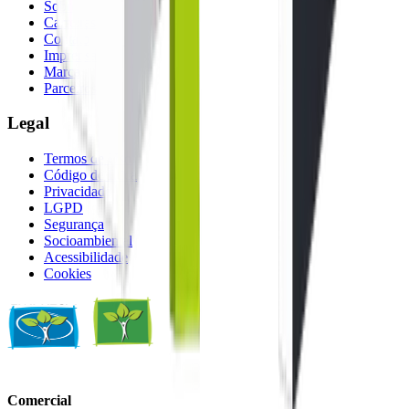
Sobre
Carreiras
Contato
Imprensa
Marca
Parceiros
Legal
Termos de Uso
Código de Ética
Privacidade
LGPD
Segurança
Socioambiental
Acessibilidade
Cookies
Comercial