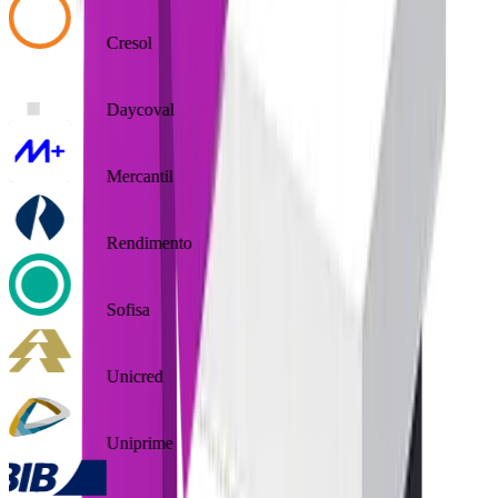
Cresol
Daycoval
Mercantil
Rendimento
Sofisa
Unicred
Uniprime