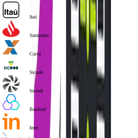
Itaú
Santander
Caixa
Sicoob
Sicredi
Banrisul
Inter