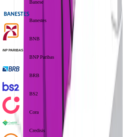
Banese
Banestes
BNB
BNP Paribas
BRB
BS2
Cora
Credisis