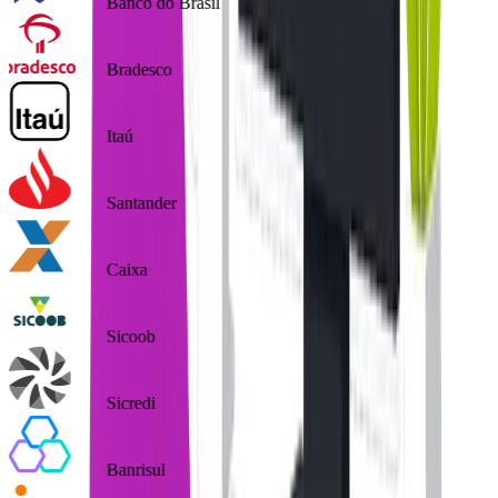
Banco do Brasil
Bradesco
Itaú
Santander
Caixa
Sicoob
Sicredi
Banrisul