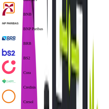
BNB
BNP Paribas
BRB
BS2
Cora
Credisis
Cresol