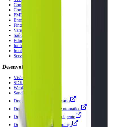
Contas a Receber
Contas a Pagar
PMEs
Enterprise
Fintechs
Varejo
Saúde
Educação
Indústria
Imobiliário
Serviços
Desenvolvedores
Visão Geral
SDKs
Webhooks
Sandbox
Doc API — Gateway Bancário
Doc API — Faturamento Automático
Doc API — Financeiro Inteligente
Doc API — Régua de Cobrança