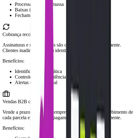
Processamento em massa
Baixas instantâneas
Fechamento ágil
Cobrança recorrente
Assinaturas e mensalidades são conciliadas automaticamente.
Clientes inadimplentes são identificados em tempo real.
Benefícios:
Identificação automática
Controle de inadimplência
Alertas em tempo real
Vendas B2B com prazo
Vende a prazo para outras empresas? Acompanhe o recebimento de
cada parcela e identifique pagamentos atrasados rapidamente.
Benefícios: