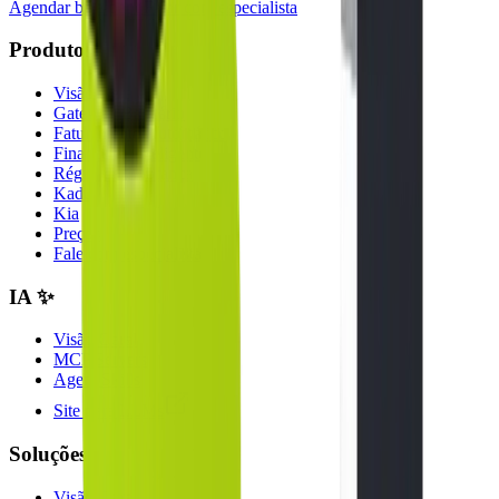
Agendar bate-papo
Falar com especialista
Produtos
Visão Geral
Gateway Bancário
Faturamento Automático
Financeiro Inteligente
Régua de Cobrança
Kadu
Kia
Preços
Fale com especialista
IA ✨
Visão Geral
MCP Servers
Agent Skills
Site para LLMs
Soluções
Visão Geral