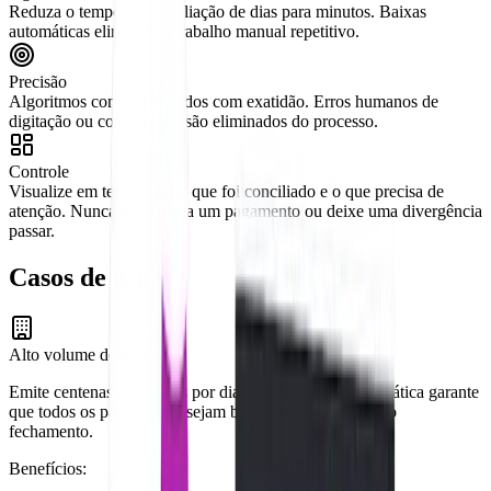
Reduza o tempo de conciliação de dias para minutos. Baixas
automáticas eliminam o trabalho manual repetitivo.
Precisão
Algoritmos comparam dados com exatidão. Erros humanos de
digitação ou comparação são eliminados do processo.
Controle
Visualize em tempo real o que foi conciliado e o que precisa de
atenção. Nunca mais perca um pagamento ou deixe uma divergência
passar.
Casos de uso
Alto volume de boletos
Emite centenas de boletos por dia? A conciliação automática garante
que todos os pagamentos sejam baixados sem atrasos no
fechamento.
Benefícios: