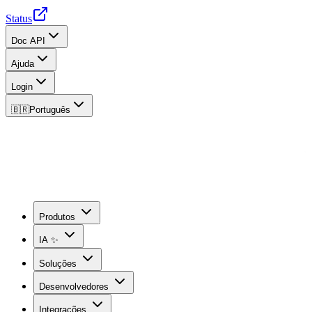
Status
Doc API
Ajuda
Login
🇧🇷
Português
Produtos
IA ✨
Soluções
Desenvolvedores
Integrações