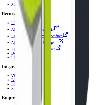
Status
Recursos
FAQ
Ajuda — Gateway Bancário
Ajuda — Faturamento Automático
Ajuda — Financeiro Inteligente
Ajuda — Régua de Cobrança
Decodificador PIX
LLMs Meta Tags
Integrações
Visão Geral
Bancos
ERPs
Plataformas
Empresa