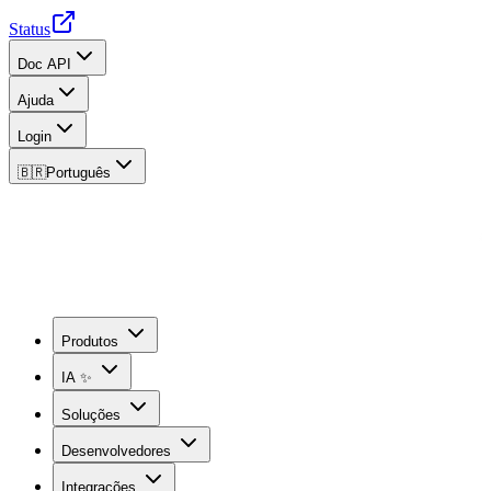
Status
Doc API
Ajuda
Login
🇧🇷
Português
Produtos
IA ✨
Soluções
Desenvolvedores
Integrações