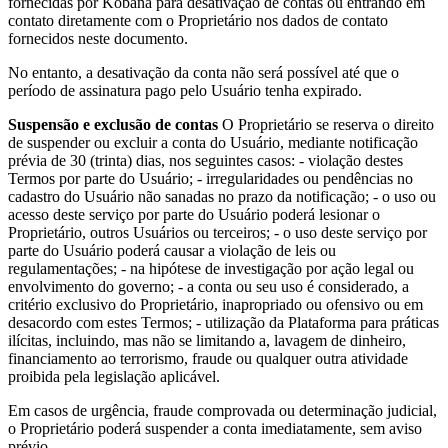
fornecidas por Kobana para desativação de contas ou entrando em
contato diretamente com o Proprietário nos dados de contato
fornecidos neste documento.
No entanto, a desativação da conta não será possível até que o
período de assinatura pago pelo Usuário tenha expirado.
Suspensão e exclusão de contas
O Proprietário se reserva o direito
de suspender ou excluir a conta do Usuário, mediante notificação
prévia de 30 (trinta) dias, nos seguintes casos: - violação destes
Termos por parte do Usuário; - irregularidades ou pendências no
cadastro do Usuário não sanadas no prazo da notificação; - o uso ou
acesso deste serviço por parte do Usuário poderá lesionar o
Proprietário, outros Usuários ou terceiros; - o uso deste serviço por
parte do Usuário poderá causar a violação de leis ou
regulamentações; - na hipótese de investigação por ação legal ou
envolvimento do governo; - a conta ou seu uso é considerado, a
critério exclusivo do Proprietário, inapropriado ou ofensivo ou em
desacordo com estes Termos; - utilização da Plataforma para práticas
ilícitas, incluindo, mas não se limitando a, lavagem de dinheiro,
financiamento ao terrorismo, fraude ou qualquer outra atividade
proibida pela legislação aplicável.
Em casos de urgência, fraude comprovada ou determinação judicial,
o Proprietário poderá suspender a conta imediatamente, sem aviso
prévio.