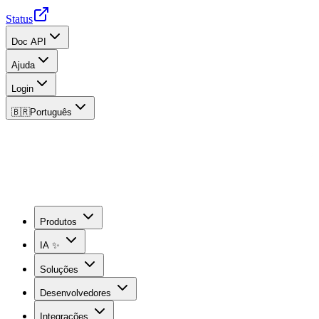
Status
Doc API
Ajuda
Login
🇧🇷
Português
Produtos
IA ✨
Soluções
Desenvolvedores
Integrações