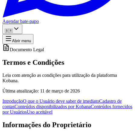
Agendar bate-papo
🇧🇷
Abrir menu
Documento Legal
Termos e Condições
Leia com atenção as condições para utilização da plataforma
Kobana.
Última atualização: 11 de março de 2026
Introdução
O que o Usuário deve saber de imediato
Cadastro de
contas
Conteúdos disponibilizados por Kobana
Conteúdos fornecidos
por Usuários
Uso aceitável
Informações do Proprietário