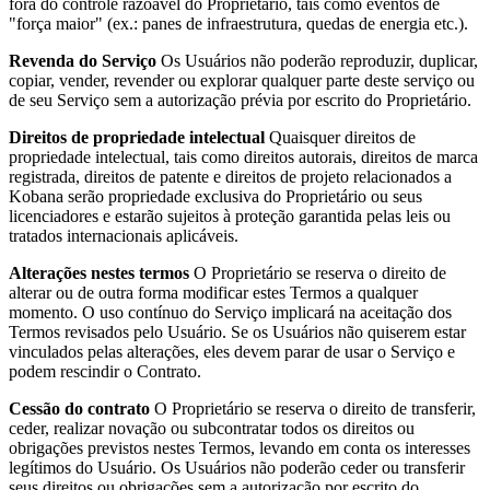
fora do controle razoável do Proprietário, tais como eventos de
"força maior" (ex.: panes de infraestrutura, quedas de energia etc.).
Revenda do Serviço
Os Usuários não poderão reproduzir, duplicar,
copiar, vender, revender ou explorar qualquer parte deste serviço ou
de seu Serviço sem a autorização prévia por escrito do Proprietário.
Direitos de propriedade intelectual
Quaisquer direitos de
propriedade intelectual, tais como direitos autorais, direitos de marca
registrada, direitos de patente e direitos de projeto relacionados a
Kobana serão propriedade exclusiva do Proprietário ou seus
licenciadores e estarão sujeitos à proteção garantida pelas leis ou
tratados internacionais aplicáveis.
Alterações nestes termos
O Proprietário se reserva o direito de
alterar ou de outra forma modificar estes Termos a qualquer
momento. O uso contínuo do Serviço implicará na aceitação dos
Termos revisados pelo Usuário. Se os Usuários não quiserem estar
vinculados pelas alterações, eles devem parar de usar o Serviço e
podem rescindir o Contrato.
Cessão do contrato
O Proprietário se reserva o direito de transferir,
ceder, realizar novação ou subcontratar todos os direitos ou
obrigações previstos nestes Termos, levando em conta os interesses
legítimos do Usuário. Os Usuários não poderão ceder ou transferir
seus direitos ou obrigações sem a autorização por escrito do