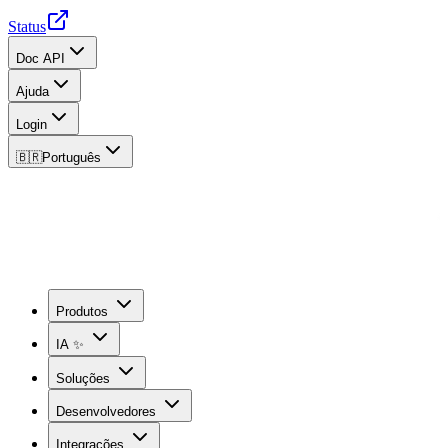
Status
Doc API
Ajuda
Login
🇧🇷
Português
Produtos
IA ✨
Soluções
Desenvolvedores
Integrações