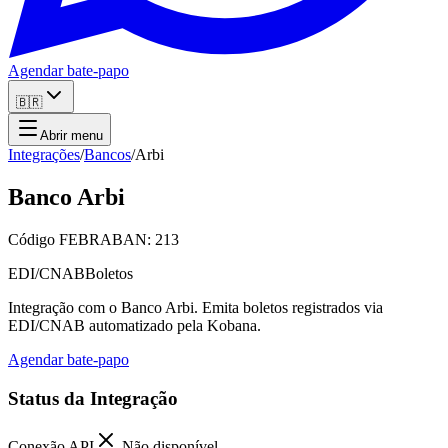
Agendar bate-papo
🇧🇷
Abrir menu
Integrações
/
Bancos
/
Arbi
Banco Arbi
Código FEBRABAN: 213
EDI/CNAB
Boletos
Integração com o Banco Arbi. Emita boletos registrados via
EDI/CNAB automatizado pela Kobana.
Agendar bate-papo
Status da Integração
Conexão API
Não disponível