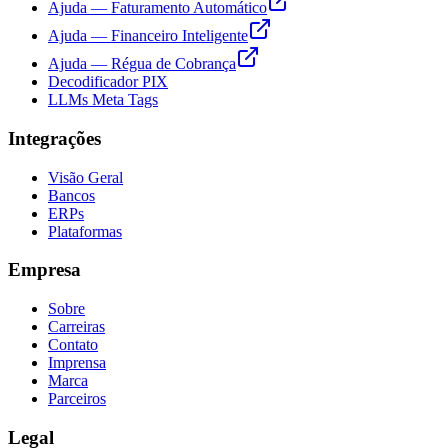
Ajuda — Faturamento Automático
Ajuda — Financeiro Inteligente
Ajuda — Régua de Cobrança
Decodificador PIX
LLMs Meta Tags
Integrações
Visão Geral
Bancos
ERPs
Plataformas
Empresa
Sobre
Carreiras
Contato
Imprensa
Marca
Parceiros
Legal