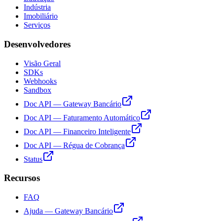
Indústria
Imobiliário
Serviços
Desenvolvedores
Visão Geral
SDKs
Webhooks
Sandbox
Doc API — Gateway Bancário
Doc API — Faturamento Automático
Doc API — Financeiro Inteligente
Doc API — Régua de Cobrança
Status
Recursos
FAQ
Ajuda — Gateway Bancário