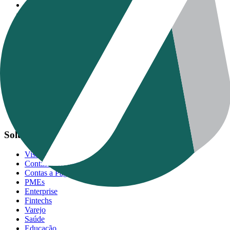
Régua de Cobrança
Kadu
Kia
Preços
Fale com especialista
IA ✨
Visão Geral
MCP Servers
Agent Skills
Site para LLMs
Soluções
Visão Geral
Contas a Receber
Contas a Pagar
PMEs
Enterprise
Fintechs
Varejo
Saúde
Educação